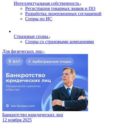
Интеллектуальная собственность
Регистрация товарных знаков и ПО
Разработка лицензионных соглашений
Споры по ИС
Страховые споры
Споры со страховыми компаниями
Для физических лиц
Банкротство юридических лиц
12 ноября 2025