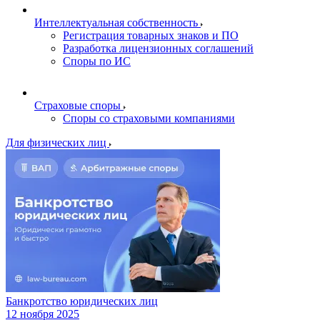
Интеллектуальная собственность
Регистрация товарных знаков и ПО
Разработка лицензионных соглашений
Споры по ИС
Страховые споры
Споры со страховыми компаниями
Для физических лиц
Банкротство юридических лиц
12 ноября 2025