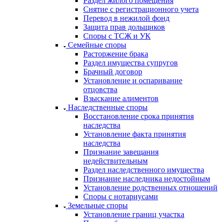
Раздел жилого помещения
Снятие с регистрационного учета
Перевод в нежилой фонд
Защита прав дольщиков
Споры с ТСЖ и УК
Семейные споры
Расторжение брака
Раздел имущества супругов
Брачный договор
Установление и оспаривание
отцовства
Взыскание алиментов
Наследственные споры
Восстановление срока принятия
наследства
Установление факта принятия
наследства
Признание завещания
недействительным
Раздел наследственного имущества
Признание наследника недостойным
Установление родственных отношений
Споры с нотариусами
Земельные споры
Установление границ участка